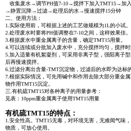
收集废水→调节PH值7-10→搅拌下加入TMT15→
→静置沉降→过滤→处理后的水→慢速搅拌15分钟
二、使用方法：
1.实际使用前，可根据上述的工艺做规模为1L的小试。
2.处理废水时要将PH值调整在7-10之间，这样效果佳。
3.根据废水中重金属离子的含量，确定TMT15用量。
4.可以连续或分批加入废水中，充分搅拌均匀，搅拌时
5.加入适量有机絮凝剂，可采用非离子型，强阳离子
后再慢速搅拌。
6.过滤分离出含量-TMT沉淀物，过滤后的水即为达标
7.根据实际情况，可先用碱中和作用去除大部分重金
物作用TMT15沉淀。
三.有机硫TMT15对各种离子的用量参考：
见表：10ppm重金属离子使用TMT15用量
有机硫TMT15的特点：
1.安全性高。TMT15无毒，对环境无害，无难闻气味
物质，可放心使用。