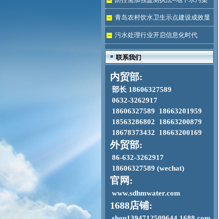
加剧
青岛农村饮水卫生示点建设成效显
著
污水处理行业开启信息化时代
联系我们
内贸部:
部长 18606327589
0632-3262917
18606327589 18663201959
18563286802 18663200879
18678373432 18663200169
外贸部:
86-632-3262917
18606327589 (wechat)
官网:
www.sdhmwater.com
1688店铺:
shop1394712509644.1688.com