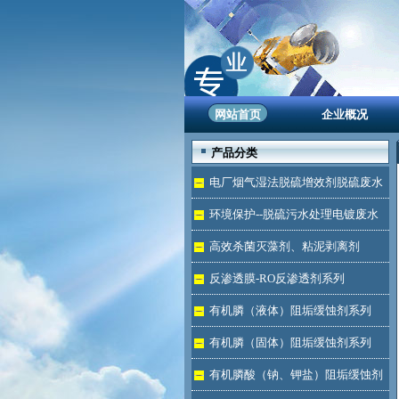
网站首页
企业概况
产品分类
电厂烟气湿法脱硫增效剂脱硫废水
处理
环境保护--脱硫污水处理电镀废水
达标
高效杀菌灭藻剂、粘泥剥离剂
反渗透膜-RO反渗透剂系列
有机膦（液体）阻垢缓蚀剂系列
有机膦（固体）阻垢缓蚀剂系列
有机膦酸（钠、钾盐）阻垢缓蚀剂