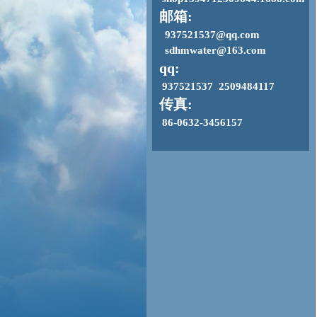
邮箱:
937521537@qq.com
sdhmwater@163.com
qq:
937521537 2509484117
传真:
86-0632-3456157