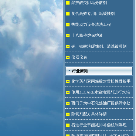
液体
聚羧酸类阻垢分散剂
复合高效专用阻垢缓蚀剂
热能动力设备清洗工程
十八胺停炉保护液
铜、铁酸洗缓蚀剂、清洗镀膜剂
仪器仪表
行业新闻
化学药剂聚丙烯酸对骨松性骨折手
术成功的用途
使用3ECARE水箱堵漏剂进行水箱
免拆堵漏的维修保养技术
西门子为中石化炼油厂提供污水处
理技术
除氧剂配方具体详情
石油行业节能减排补偿机制浮现
防控需加强监测执法--地下水污染