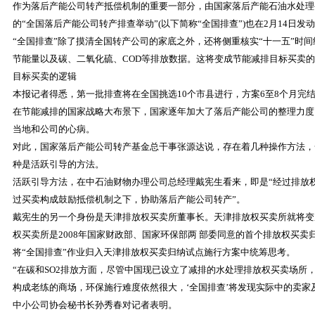
作为落后产能公司转产抵偿机制的重要一部分，由国家落后产能石油水处理
的“全国落后产能公司转产排查举动”(以下简称“全国排查”)也在2月14日发
“全国排查”除了摸清全国转产公司的家底之外，还将侧重核实“十一五”时
节能量以及碳、二氧化硫、COD等排放数据。这将变成节能减排目标买卖
目标买卖的逻辑
本报记者得悉，第一批排查将在全国挑选10个市县进行，方案6至8个月完
在节能减排的国家战略大布景下，国家逐年加大了落后产能公司的整理力度
当地和公司的心病。
对此，国家落后产能公司转产基金总干事张源达说，存在着几种操作方法，
种是活跃引导的方法。
活跃引导方法，在中石油财物办理公司总经理戴宪生看来，即是“经过排放
过买卖构成鼓励抵偿机制之下，协助落后产能公司转产”。
戴宪生的另一个身份是天津排放权买卖所董事长。天津排放权买卖所就将变
权买卖所是2008年国家财政部、国家环保部两 部委同意的首个排放权买
将“全国排查”作业归入天津排放权买卖归纳试点施行方案中统筹思考。
“在碳和SO2排放方面，尽管中国现已设立了减排的水处理排放权买卖场所
构成老练的商场，环保施行难度依然很大，‘全国排查’将发现实际中的卖家
中小公司协会秘书长孙秀春对记者表明。