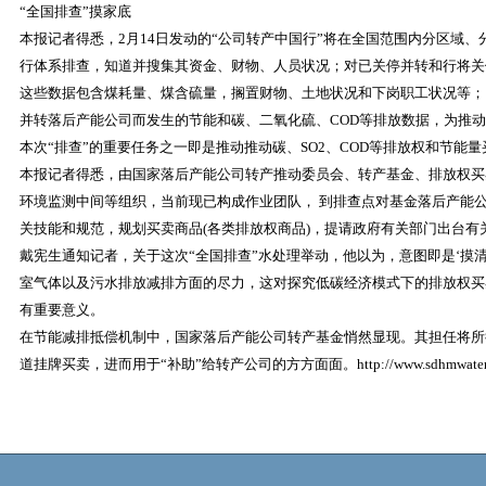
“全国排查”摸家底
本报记者得悉，2月14日发动的“公司转产中国行”将在全国范围内分区域
行体系排查，知道并搜集其资金、财物、人员状况；对已关停并转和行将关
这些数据包含煤耗量、煤含硫量，搁置财物、土地状况和下岗职工状况等；
并转落后产能公司而发生的节能和碳、二氧化硫、COD等排放数据，为推
本次“排查”的重要任务之一即是推动推动碳、SO2、COD等排放权和节能量
本报记者得悉，由国家落后产能公司转产推动委员会、转产基金、排放权买
环境监测中间等组织，当前现已构成作业团队， 到排查点对基金落后产能
关技能和规范，规划买卖商品(各类排放权商品)，提请政府有关部门出台有
戴宪生通知记者，关于这次“全国排查”水处理举动，他以为，意图即是‘摸
室气体以及污水排放减排方面的尽力，这对探究低碳经济模式下的排放权买
有重要意义。
在节能减排抵偿机制中，国家落后产能公司转产基金悄然显现。其担任将所
道挂牌买卖，进而用于“补助”给转产公司的方方面面。http://www.sdhmwater.