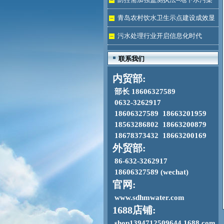
加剧
青岛农村饮水卫生示点建设成效显
著
污水处理行业开启信息化时代
联系我们
内贸部:
部长 18606327589
0632-3262917
18606327589 18663201959
18563286802 18663200879
18678373432 18663200169
外贸部:
86-632-3262917
18606327589 (wechat)
官网:
www.sdhmwater.com
1688店铺:
shop1394712509644.1688.com