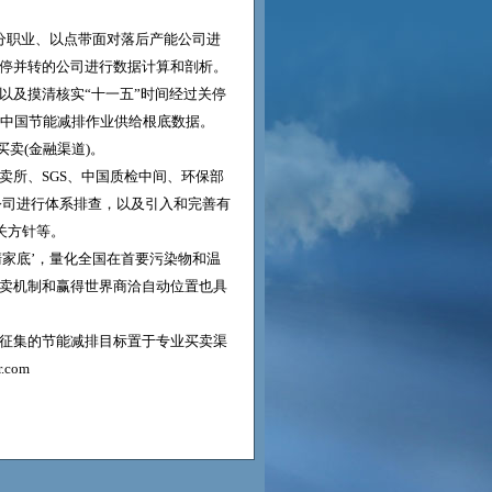
、分职业、以点带面对落后产能公司进
停并转的公司进行数据计算和剖析。
以及摸清核实“十一五”时间经过关停
动中国节能减排作业供给根底数据。
买卖(金融渠道)。
卖所、SGS、中国质检中间、环保部
公司进行体系排查，以及引入和完善有
关方针等。
清家底’，量化全国在首要污染物和温
卖机制和赢得世界商洽自动位置也具
征集的节能减排目标置于专业买卖渠
com