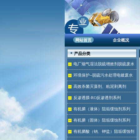
网站首页
企业概况
产品分类
电厂烟气湿法脱硫增效剂脱硫废水
处理
环境保护--脱硫污水处理电镀废水
达标
高效杀菌灭藻剂、粘泥剥离剂
反渗透膜-RO反渗透剂系列
有机膦（液体）阻垢缓蚀剂系列
有机膦（固体）阻垢缓蚀剂系列
有机膦酸（钠、钾盐）阻垢缓蚀剂