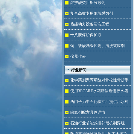
液体
聚羧酸类阻垢分散剂
复合高效专用阻垢缓蚀剂
热能动力设备清洗工程
十八胺停炉保护液
铜、铁酸洗缓蚀剂、清洗镀膜剂
仪器仪表
行业新闻
化学药剂聚丙烯酸对骨松性骨折手
术成功的用途
使用3ECARE水箱堵漏剂进行水箱
免拆堵漏的维修保养技术
西门子为中石化炼油厂提供污水处
理技术
除氧剂配方具体详情
石油行业节能减排补偿机制浮现
防控需加强监测执法--地下水污染