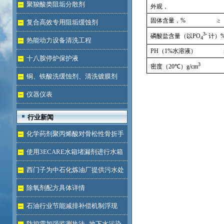
液体
聚羧酸类阻垢分散剂
外观，
固体含量，
%
≥
复合高效专用阻垢缓蚀剂
3-
磷酸盐含量（以
PO
计）
4
热能动力设备清洗工程
PH
（
1%
水溶液）
十八胺停炉保护液
3
密度（
20
℃）
g/cm
铜、铁酸洗缓蚀剂、清洗镀膜剂
仪器仪表
行业新闻
化学药剂聚丙烯酸对骨松性骨折手
术成功的用途
使用3ECARE水箱堵漏剂进行水箱
免拆堵漏的维修保养技术
西门子为中石化炼油厂提供污水处
理技术
除氧剂配方具体详情
石油行业节能减排补偿机制浮现
防控需加强监测执法--地下水污染