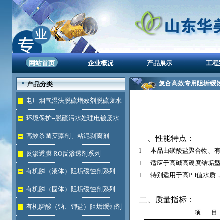
网站首页
企业概况
产品展示
工程
复合高效专用阻垢缓
产品分类
电厂烟气湿法脱硫增效剂脱硫废水
处理
环境保护--脱硫污水处理电镀废水
达标
高效杀菌灭藻剂、粘泥剥离剂
一、性能特点
：
l
本品由磺酸盐聚合物、
反渗透膜-RO反渗透剂系列
l
适应于高碱高硬度结垢
有机膦（液体）阻垢缓蚀剂系列
l
特别适用于高
PH
值水质
有机膦（固体）阻垢缓蚀剂系列
二、质量指标
：
有机膦酸（钠、钾盐）阻垢缓蚀剂
项
目