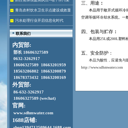
三、用途
：
加剧
青岛农村饮水卫生示点建设成效显
本品用于敞开式循环冷
空调等循环冷却水系统。
一
著
污水处理行业开启信息化时代
四、包装与贮存
：
联系我们
本品用
25L
或
200L
塑料
内贸部:
部长 18606327589
五、安全防护：
0632-3262917
本品为酸性，应避免与
18606327589 18663201959
http://www.sdhmwater.com
18563286802 18663200879
18678373432 18663200169
外贸部:
86-632-3262917
18606327589 (wechat)
官网:
www.sdhmwater.com
1688店铺:
shop1394712509644.1688.com